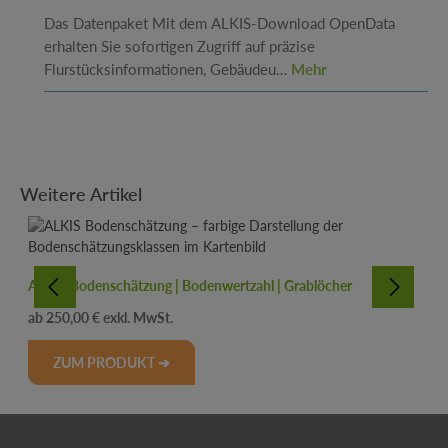
Das Datenpaket Mit dem ALKIS-Download OpenData
erhalten Sie sofortigen Zugriff auf präzise
Flurstücksinformationen, Gebäudeu…
Mehr
Produktgalerie überspringen
Weitere Artikel
ALKIS Bodenschätzung | Bodenwertzahl | Grablöcher
Regulärer Preis:
250,00 €
ZUM PRODUKT ➔