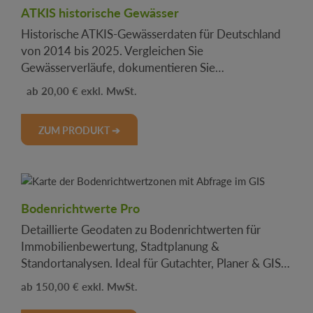
ATKIS historische Gewässer
Historische ATKIS-Gewässerdaten für Deutschland
von 2014 bis 2025. Vergleichen Sie
Gewässerverläufe, dokumentieren Sie
Veränderungen und nutzen Sie rechtssichere
Regulärer Preis:
20,00 €
.
Nachweise für Landwirtschaft, Behörden und
Planung.
ZUM PRODUKT ➔
Bodenrichtwerte Pro
Detaillierte Geodaten zu Bodenrichtwerten für
Immobilienbewertung, Stadtplanung &
Standortanalysen. Ideal für Gutachter, Planer & GIS-
Anwendungen. Jetzt sichern!
Regulärer Preis:
150,00 €