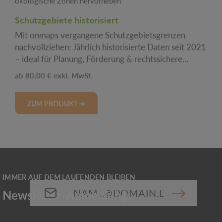
Schutzgebiete historisiert
Mit onmaps vergangene Schutzgebietsgrenzen
nachvollziehen: Jährlich historisierte Daten seit 2021
– ideal für Planung, Förderung & rechtssichere
Nachweise.
Regulärer Preis:
80,00 €
ZUM PRODUKT ➔
E-Mail-Adresse*