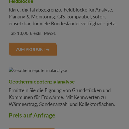
Feldblöcke
Klare, digital abgegrenzte Feldblöcke für Analyse,
Planung & Monitoring. GIS-kompatibel, sofort
einsetzbar, für viele Bundesländer verfügbar – jetzt
im Basispaket.
Regulärer Preis:
13,00 €
.
ZUM PRODUKT ➔
Geothermiepotenzialanalyse
Ermitteln Sie die Eignung von Grundstücken und
Kommunen für Erdwärme. Mit Kennwerten zu
Wärmeertrag, Sondenanzahl und Kollektorflächen.
Preis auf Anfrage