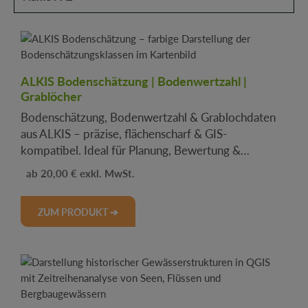
ALKIS Bodenschätzung | Bodenwertzahl |
Grablöcher
Bodenschätzung, Bodenwertzahl & Grablochdaten
aus ALKIS – präzise, flächenscharf & GIS-
kompatibel. Ideal für Planung, Bewertung &
Landwirtschaft.
Regulärer Preis:
20,00 €
.
ZUM PRODUKT ➔