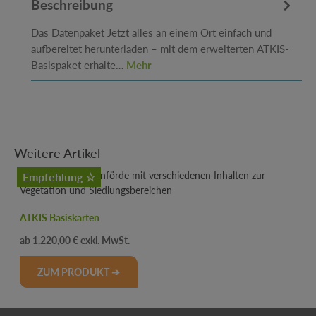
Beschreibung
Das Datenpaket Jetzt alles an einem Ort einfach und
aufbereitet herunterladen – mit dem erweiterten ATKIS-
Basispaket erhalte…
Mehr
Produktgalerie überspringen
Weitere Artikel
Empfehlung ☆
ATKIS Basiskarten
Regulärer Preis:
1.220,00 €
ZUM PRODUKT ➔