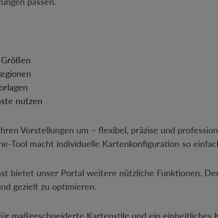
erungen passen.
d Größen
 Regionen
vorlagen
nste nutzen
hren Vorstellungen um – flexibel, präzise und professio
Tool macht individuelle Kartenkonfiguration so einfac
st bietet unser Portal weitere nützliche Funktionen. 
nd gezielt zu optimieren.
für maßgeschneiderte Kartenstile und ein einheitliches 