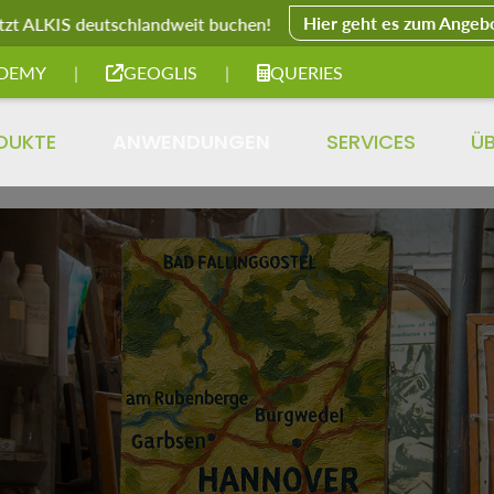
Hier geht es zum Angeb
tzt ALKIS deutschlandweit buchen!
DEMY
|
GEOGLIS
|
QUERIES
DUKTE
ANWENDUNGEN
SERVICES
Ü