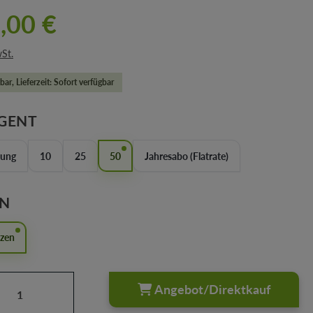
,00 €
wSt.
bar, Lieferzeit: Sofort verfügbar
AUSWÄHLEN
GENT
lung
10
25
50
Jahresabo (Flatrate)
AUSWÄHLEN
EN
nzen
Anzahl: Gib den gewünschten Wert ein oder
Angebot/Direktkauf