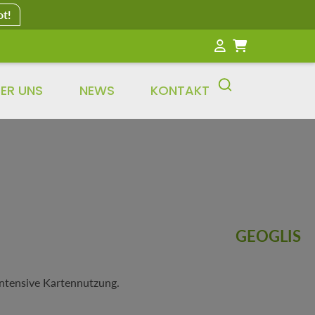
ot!
ER UNS
NEWS
KONTAKT
GEOGLIS
intensive Kartennutzung.