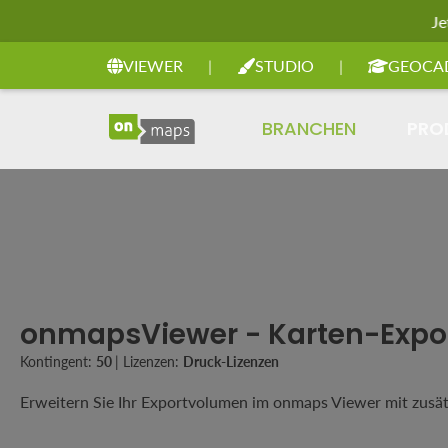
Je
Zur Hauptnavigation springen
VIEWER
|
STUDIO
|
GEOCA
BRANCHEN
PRO
onmapsViewer - Karten-Expo
Kontingent:
50
|
Lizenzen:
Druck-Lizenzen
Erweitern Sie Ihr Exportvolumen im onmaps Viewer mit zusätzl