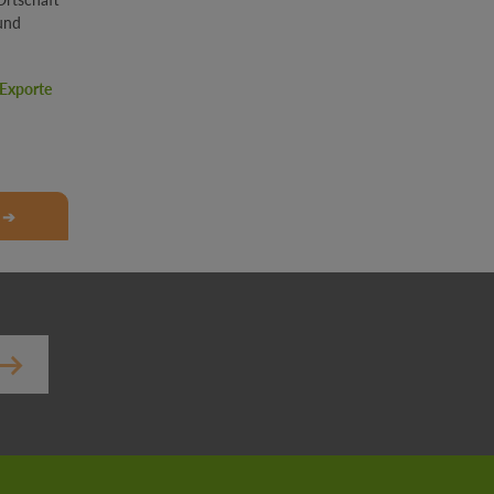
Exporte
 ➔
er.