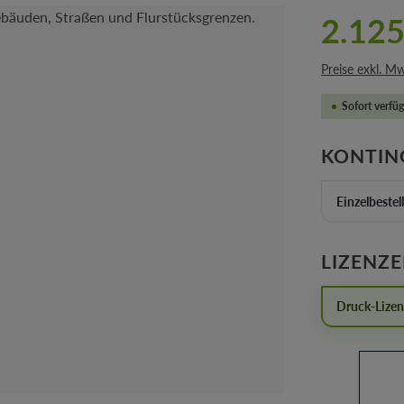
2.125
Preise exkl. M
Sofort verfüg
KONTIN
Einzelbestel
LIZENZ
Druck-Lize
Produkt 