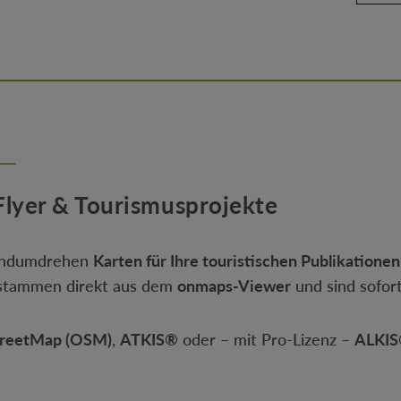
 Flyer & Tourismusprojekte
Handumdrehen
Karten für Ihre touristischen Publikationen
n stammen direkt aus dem
onmaps-Viewer
und sind sofort
reetMap (OSM)
,
ATKIS®
oder – mit Pro-Lizenz –
ALKI