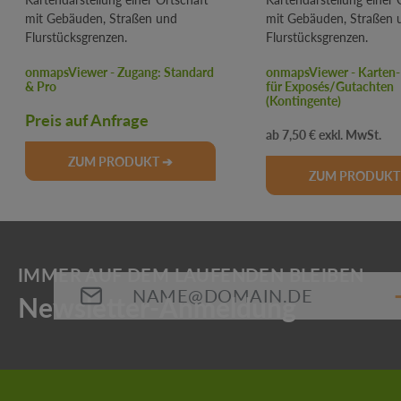
onmapsViewer - Zugang: Standard
onmapsViewer - Karten-
& Pro
für Exposés/Gutachten
(Kontingente)
Preis auf Anfrage
Regulärer Preis:
7,50 €
ZUM PRODUKT ➔
ZUM PRODUKT
E-Mail-Adresse*
Die mit einem Stern (*) markierten Felder sind Pflichtfeld