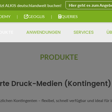
Hier geht es zum Angeb
tzt ALKIS deutschlandweit buchen!
DEMY
|
GEOGLIS
|
QUERIES
DUKTE
ANWENDUNGEN
SERVICES
ÜB
PRODUKTE
rte Druck-Medien (Kontingent)
ichen Kontingenten – flexibel, schnell verfügbar und ideal für 