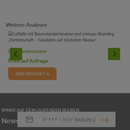
Produktgalerie überspringen
Weitere Analysen
Baumstandortanalyse
Preis auf Anfrage
ZUM PRODUKT ➔
E-Mail-Adresse*