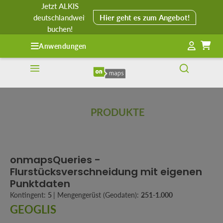
Jetzt ALKIS
alt springen
deutschlandweit
Hier geht es zum Angebot!
buchen!
Anwendungen
PRODUKTE
onmapsQueries -
Flurstücksverschneidung mit eigenen
Punktdaten
Kontingent:
5
|
Mengengerüst (Geodaten):
251-1.000
GEOGLIS