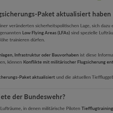
sicherungs-Paket aktualisiert haben
ner veränderten sicherheitspolitischen Lage, sich dazu
sogenannten
Low Flying Areas (LFAs)
sind spezielle Lufträ
Höhe trainieren dürfen.
lagen, Infrastruktur oder Bauvorhaben
ist diese Inform
ten, können
Konflikte mit militärischer Flugsicherung e
cherungs-Paket aktualisiert
und die aktuellen Tieffluggeb
biete der Bundeswehr?
 Lufträume, in denen militärische Piloten
Tiefflugtrainin