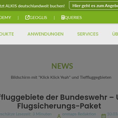
Hier geht es zum Angeb
tzt ALKIS deutschlandweit buchen!
DEMY
|
GEOGLIS
|
QUERIES
DUKTE
ANWENDUNGEN
SERVICES
ÜB
NEWS
ffluggebiete der Bundeswehr – 
Flugsicherungs-Paket
schätze Lesezeit: 3 Minuten
onmaps Redaktion
10.03