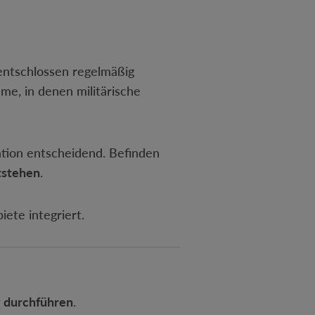
 entschlossen regelmäßig
ume, in denen militärische
ation entscheidend. Befinden
ntstehen
.
iete integriert.
g durchführen
.