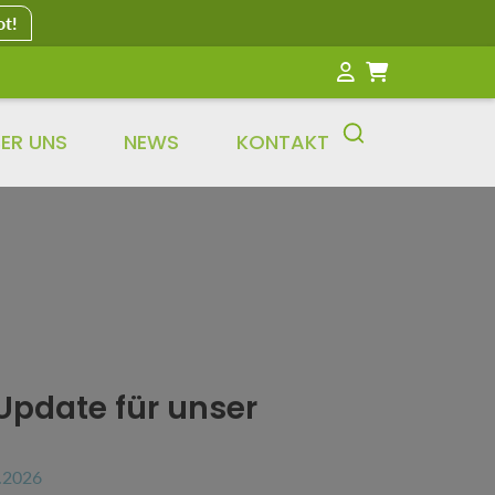
ot!
ER UNS
NEWS
KONTAKT
Update für unser
.2026