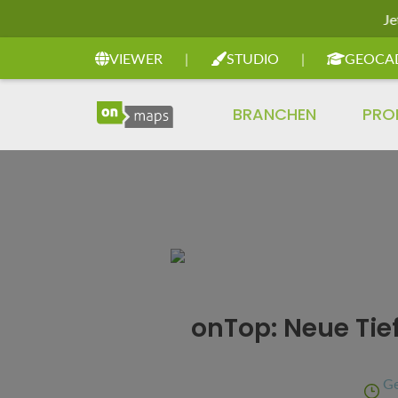
Je
Zur Hauptnavigation springen
VIEWER
|
STUDIO
|
GEOCA
BRANCHEN
PRO
onTop: Neue Tie
Ge