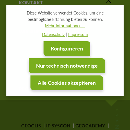
KONTAKT
Diese Website verwendet Cookies, um eine
bestmögliche Erfahrung bieten zu können.
Mehr Informationen ...
WIR AUF SOCIAL MEDIA
Datenschutz
|
Impressum
Konfigurieren
ZERTIFIKATE
Nur technisch notwendige
Alle Cookies akzeptieren
RECHTLICHES
GEOGLIS
IP SYSCON
GEOCADEMY