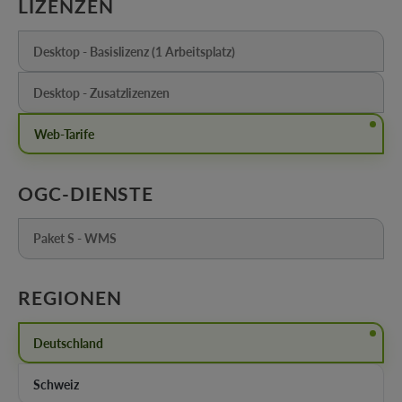
AUSWÄHLEN
LIZENZEN
Desktop - Basislizenz (1 Arbeitsplatz)
(Diese Option ist zurzeit nicht verfügbar.)
Desktop - Zusatzlizenzen
(Diese Option ist zurzeit nicht verfügbar.)
Web-Tarife
AUSWÄHLEN
OGC-DIENSTE
Paket S - WMS
(Diese Option ist zurzeit nicht verfügbar.)
AUSWÄHLEN
REGIONEN
Deutschland
Schweiz