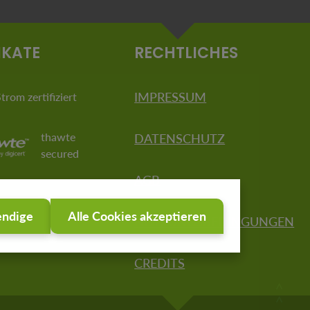
IKATE
RECHTLICHES
IMPRESSUM
rom zertifiziert
thawte
DATENSCHUTZ
secured
AGB
endige
Alle Cookies akzeptieren
NUTZUNGSBEDINGUNGEN
CREDITS