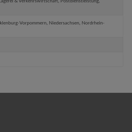
gerei & Verkehrswirtschaft, Postdienstleistung,
cklenburg-Vorpommern, Niedersachsen, Nordrhein-