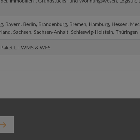
del, Immobilien-, Grundstücks- und Wohnungswesen, Logistik, La
, Bayern, Berlin, Brandenburg, Bremen, Hamburg, Hessen, Me
rland, Sachsen, Sachsen-Anhalt, Schleswig-Holstein, Thüringen
, Paket L - WMS & WFS