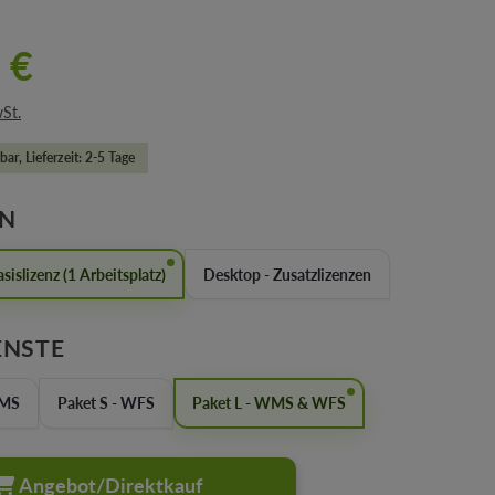
 €
wSt.
bar, Lieferzeit: 2-5 Tage
AUSWÄHLEN
EN
sislizenz (1 Arbeitsplatz)
Desktop - Zusatzlizenzen
AUSWÄHLEN
ENSTE
WMS
Paket S - WFS
Paket L - WMS & WFS
Angebot/Direktkauf