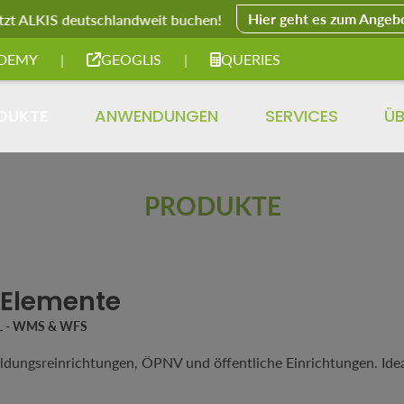
Hier geht es zum Angeb
tzt ALKIS deutschlandweit buchen!
DEMY
|
GEOGLIS
|
QUERIES
DUKTE
ANWENDUNGEN
SERVICES
ÜB
PRODUKTE
-Elemente
 L - WMS & WFS
dungsreinrichtungen, ÖPNV und öffentliche Einrichtungen. Ideal