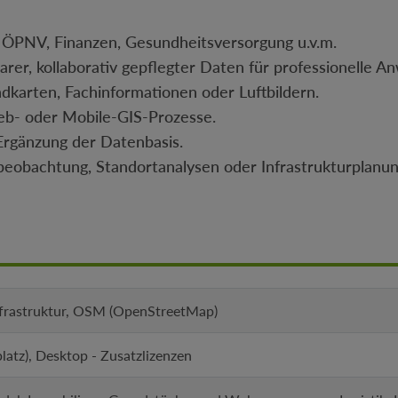
 ÖPNV, Finanzen, Gesundheitsversorgung u.v.m.
barer, kollaborativ gepflegter Daten für professionelle 
ndkarten, Fachinformationen oder Luftbildern.
Web- oder Mobile-GIS-Prozesse.
 Ergänzung der Datenbasis.
mbeobachtung, Standortanalysen oder Infrastrukturplanun
frastruktur, OSM (OpenStreetMap)
platz), Desktop - Zusatzlizenzen