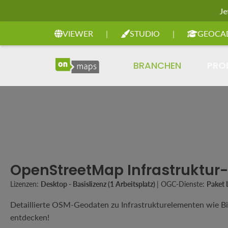
Je
Zur Hauptnavigation springen
VIEWER
|
STUDIO
|
GEOCA
BRANCHEN
PRO
OpenStreetMap Infrastruktur
Lizenzen:
Desktop - Basislizenz (1 Arbeitsplatz)
|
OGC-Dienste:
Paket
Detaillierte OSM-Geodaten zu Infrastrukturelementen wie Bil
entdecken!