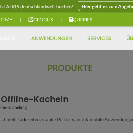
Hier geht es zum Angeb
tzt ALKIS deutschlandweit buchen!
DEMY
|
GEOGLIS
|
QUERIES
DUKTE
ANWENDUNGEN
SERVICES
ÜB
PRODUKTE
 Offline-Kacheln
line-Kachelung
 schnelle Ladezeiten, stabile Performance & mobile Anwendunge