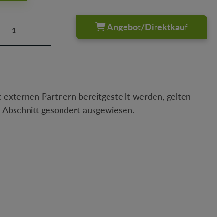
Anzahl: Gib den gewünschten Wert ein oder
Angebot/Direktkauf
 externen Partnern bereitgestellt werden, gelten
n Abschnitt gesondert ausgewiesen.