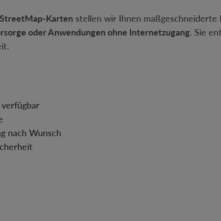
nStreetMap-Karten
stellen wir Ihnen maßgeschneiderte K
nvorsorge oder Anwendungen ohne Internetzugang
. Sie en
it.
 verfügbar
e
ng nach Wunsch
icherheit