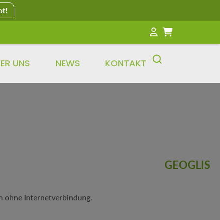
ot!
ER UNS
NEWS
KONTAKT
GEOGLIS
n ohne Internetverbindung.