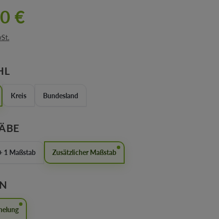
0 €
wSt.
AUSWÄHLEN
HL
Kreis
Bundesland
AUSWÄHLEN
ÄBE
+ 1 Maßstab
Zusätzlicher Maßstab
AUSWÄHLEN
EN
helung