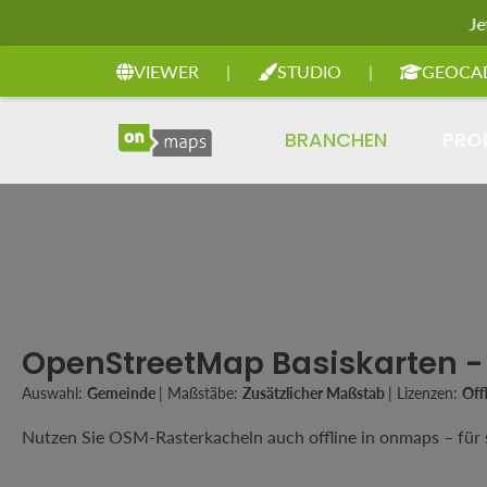
Je
Zur Hauptnavigation springen
VIEWER
|
STUDIO
|
GEOCA
BRANCHEN
PRO
OpenStreetMap Basiskarten -
Auswahl:
Gemeinde
|
Maßstäbe:
Zusätzlicher Maßstab
|
Lizenzen:
Off
Nutzen Sie OSM-Rasterkacheln auch offline in onmaps – für