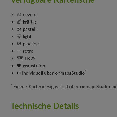
🎨 dezent
🌈 kräftig
🚁 pastell
💡 light
🧭 pipeline
📜 retro
🗺 TK25
🖤 graustufen
*
⚙️ individuell über onmapsStudio
*
Eigene Kartendesigns sind über
onmapsStudio
mög
Technische Details