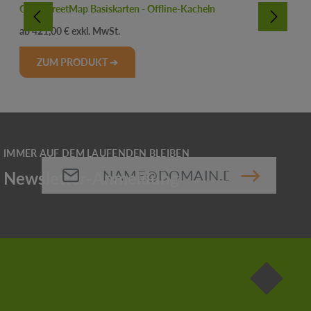
OpenStreetMap Basiskarten - Offline-Kacheln
Regulärer Preis:
421,00 €
ZUM PRODUKT ➔
E-Mail-Adresse*
Die mit einem Stern (*) markierten Felder sind
Pflichtfelder.