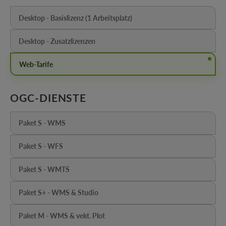
Desktop - Basislizenz (1 Arbeitsplatz)
(Diese Option ist zurzeit nicht verfügbar.)
Desktop - Zusatzlizenzen
(Diese Option ist zurzeit nicht verfügbar.)
Web-Tarife
AUSWÄHLEN
OGC-DIENSTE
Paket S - WMS
(Diese Option ist zurzeit nicht verfügbar.)
Paket S - WFS
(Diese Option ist zurzeit nicht verfügbar.)
Paket S - WMTS
(Diese Option ist zurzeit nicht verfügbar.)
Paket S+ - WMS & Studio
(Diese Option ist zurzeit nicht verfügbar.)
Paket M - WMS & vekt. Plot
(Diese Option ist zurzeit nicht verfügbar.)