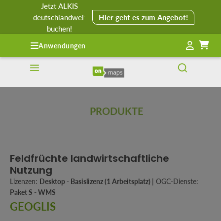
Jetzt ALKIS
alt springen
deutschlandweit
Hier geht es zum Angebot!
buchen!
Anwendungen
PRODUKTE
Feldfrüchte landwirtschaftliche
Nutzung
Lizenzen:
Desktop - Basislizenz (1 Arbeitsplatz)
|
OGC-Dienste:
Paket S - WMS
GEOGLIS