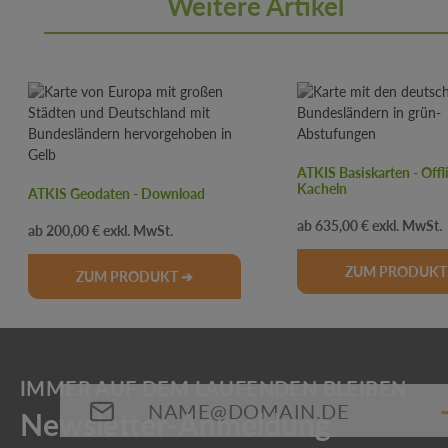
Weitere Artikel
Produktgalerie überspringen
ATKIS Basiskarten - Offl
Kacheln
ATKIS Geodaten - Download
Regulärer Preis:
Regulärer Preis:
635,00 €
200,00 €
ZUM PRODUKT
ZUM PRODUKT ➔
E-Mail-Adresse*