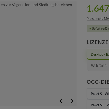
1.647
Preise exkl. M
Sofort verfüg
LIZENZ
Desktop - Ba
Web-Tarife
(Diese 
OGC-DI
Paket S - 
Pa