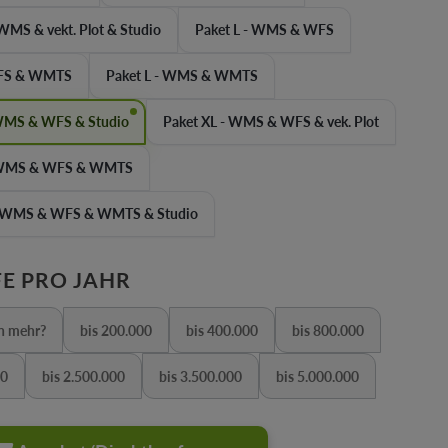
WMS & vekt. Plot & Studio
Paket L - WMS & WFS
WFS & WMTS
Paket L - WMS & WMTS
 WMS & WFS & Studio
Paket XL - WMS & WFS & vek. Plot
- WMS & WFS & WMTS
- WMS & WFS & WMTS & Studio
AUSWÄHLEN
E PRO JAHR
n mehr?
bis 200.000
bis 400.000
bis 800.000
iese Option ist zurzeit nicht verfügbar.)
(Diese Option ist zurzeit nicht verfügbar.)
(Diese Option ist zurzeit nicht verfügbar
(Diese Option ist zurz
00
bis 2.500.000
bis 3.500.000
bis 5.000.000
 Option ist zurzeit nicht verfügbar.)
(Diese Option ist zurzeit nicht verfügbar.)
(Diese Option ist zurzeit nicht verfügbar.)
(Diese Option ist zurze