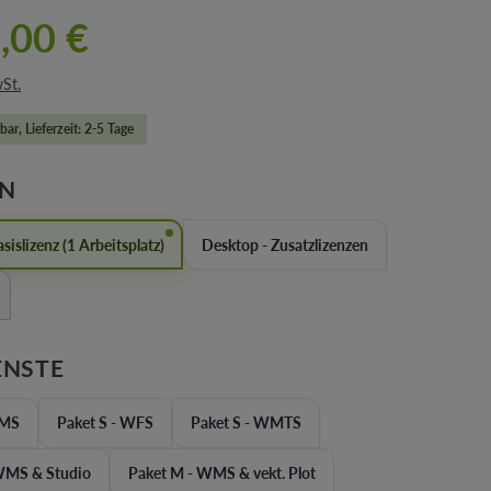
,00 €
wSt.
bar, Lieferzeit: 2-5 Tage
AUSWÄHLEN
EN
sislizenz (1 Arbeitsplatz)
Desktop - Zusatzlizenzen
Option ist zurzeit nicht verfügbar.)
AUSWÄHLEN
ENSTE
WMS
Paket S - WFS
Paket S - WMTS
ket S+ - WMS & Studio
Paket M - WMS & vekt. Plot