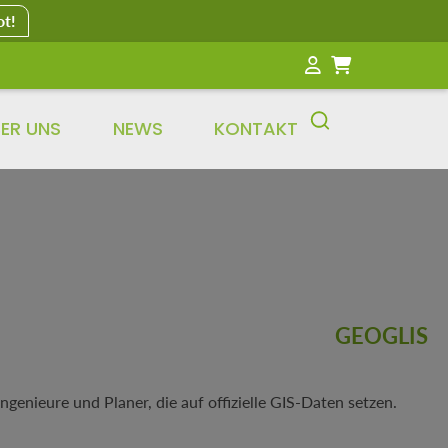
ot!
ER UNS
NEWS
KONTAKT
GEOGLIS
enieure und Planer, die auf offizielle GIS-Daten setzen.