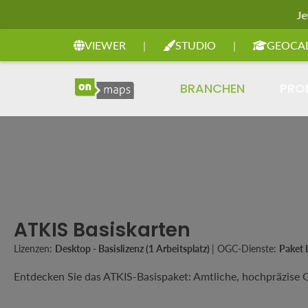
Je
Zur Hauptnavigation springen
VIEWER
|
STUDIO
|
GEOCA
BRANCHEN
PRO
ATKIS Basiskarten
Lizenzen:
Desktop - Basislizenz (1 Arbeitsplatz)
|
OGC-Dienste:
Paket
Entdecken Sie das ATKIS-Basispaket: Amtliche, hochpräzise Ge