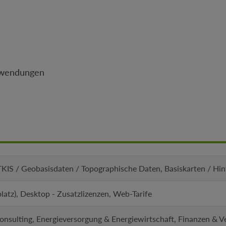
Anwendungen
IS / Geobasisdaten / Topographische Daten, Basiskarten / Hi
platz), Desktop - Zusatzlizenzen, Web-Tarife
nsulting, Energieversorgung & Energiewirtschaft, Finanzen & V