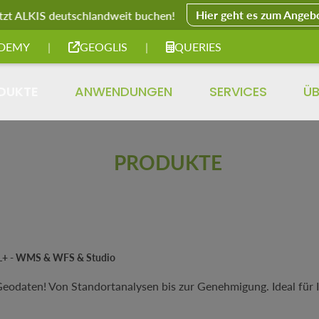
Hier geht es zum Angeb
tzt ALKIS deutschlandweit buchen!
DEMY
|
GEOGLIS
|
QUERIES
DUKTE
ANWENDUNGEN
SERVICES
ÜB
PRODUKTE
 L+ - WMS & WFS & Studio
odaten! Von Standortanalysen bis zur Genehmigung. Ideal für Ing