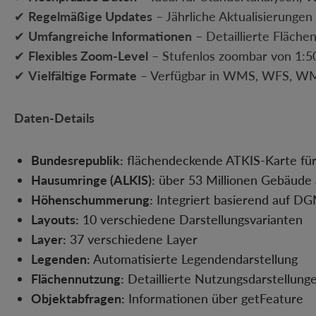
✔
Regelmäßige Updates
– Jährliche Aktualisierunge
✔
Umfangreiche Informationen
– Detaillierte Fläche
✔
Flexibles Zoom-Level
– Stufenlos zoombar von 1:50
✔
Vielfältige Formate
– Verfügbar in WMS, WFS, W
Daten-Details
Bundesrepublik:
flächendeckende ATKIS-Karte fü
Hausumringe (ALKIS):
über 53 Millionen Gebäude 
Höhenschummerung:
Integriert basierend auf D
Layouts:
10 verschiedene Darstellungsvarianten
Layer:
37 verschiedene Layer
Legenden:
Automatisierte Legendendarstellung
Flächennutzung:
Detaillierte Nutzungsdarstellung
Objektabfragen:
Informationen über getFeature